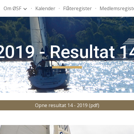
Om ØSF
Kalender
Flåteregister
Medlemsregist
ip to main content
Skip to navigat
2019 - Resultat 1
Opne resultat 14 - 2019 (pdf)