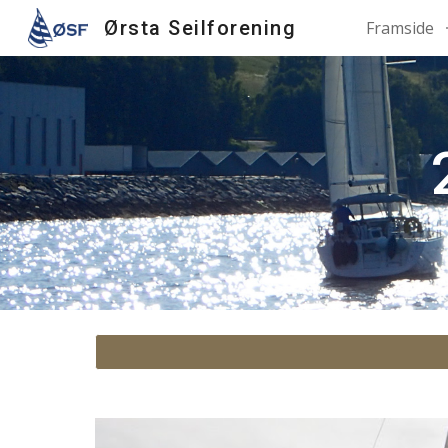
Ørsta Seilforening
Framside
Sk