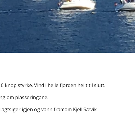
knop styrke. Vind i heile fjorden heilt til slutt.
ving om plasseringane.
nlagtsiger igjen og vann framom Kjell Sævik.