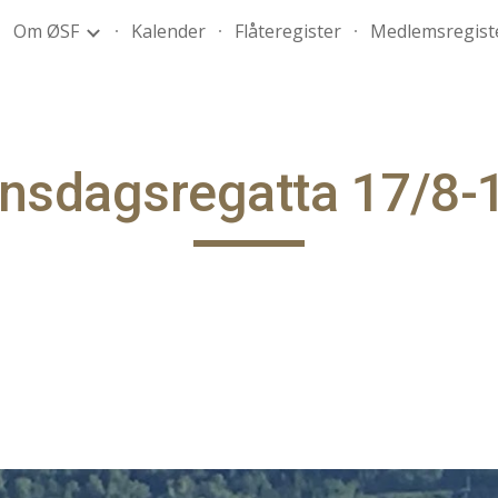
Om ØSF
Kalender
Flåteregister
Medlemsregist
ip to main content
Skip to navigat
nsdagsregatta 17/8-