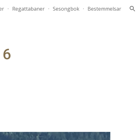
er
Regattabaner
Sesongbok
Bestemmelsar
ion
16