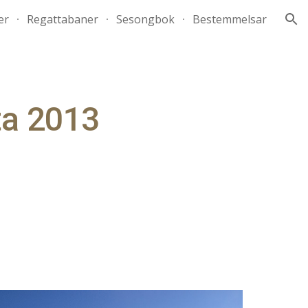
er
Regattabaner
Sesongbok
Bestemmelsar
ion
ta 2013