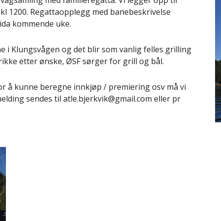
vågsamling med familieregatta. Vi legger opp til
t kl 1200. Regattaopplegg med banebeskrivelse
ttsida kommende uke.
e i Klungsvågen og det blir som vanlig felles grilling
kke etter ønske, ØSF sørger for grill og bål.
For å kunne beregne innkjøp / premiering osv må vi
lding sendes til atle.bjerkvik@gmail.com eller pr