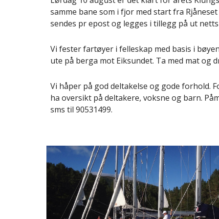
Lørdag 10 august er det klart for årets Klungs
samme bane som i fjor med start fra Rjånese
sendes pr epost og legges i tillegg på ut ne
Vi fester fartøyer i felleskap med basis i bøyen
ute på berga mot Eiksundet. Ta med mat og dri
Vi håper på god deltakelse og gode forhold. 
ha oversikt på deltakere, voksne og barn. Påme
sms til 90531499.