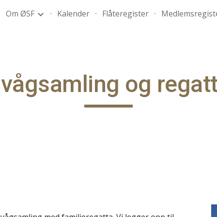
Om ØSF
Kalender
Flåteregister
Medlemsregist
ip to main content
Skip to navigat
vågsamling og regat