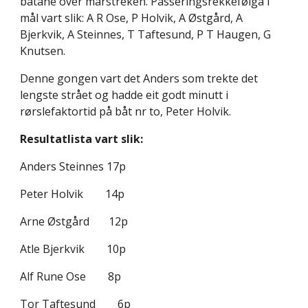
båtane over mårstreken. Passeringsrekkefølga i
mål vart slik: A R Ose, P Holvik, A Østgård, A
Bjerkvik, A Steinnes, T Taftesund, P T Haugen, G
Knutsen.
Denne gongen vart det Anders som trekte det
lengste strået og hadde eit godt minutt i
rørslefaktortid på båt nr to, Peter Holvik.
Resultatlista vart slik:
Anders Steinnes 17p
Peter Holvik 14p
Arne Østgård 12p
Atle Bjerkvik 10p
Alf Rune Ose 8p
Tor Taftesund 6p