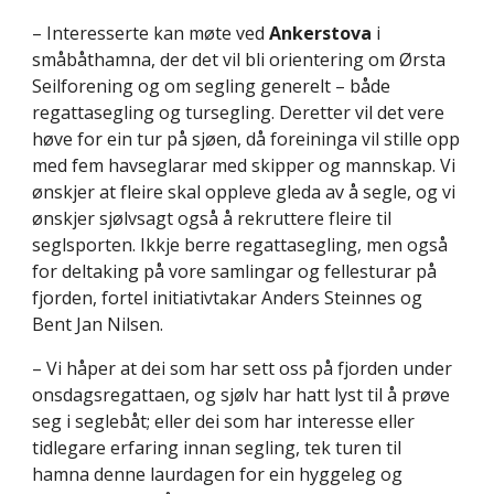
– Interesserte kan møte ved
Ankerstova
i
småbåthamna, der det vil bli orientering om Ørsta
Seilforening og om segling generelt – både
regattasegling og tursegling. Deretter vil det vere
høve for ein tur på sjøen, då foreininga vil stille opp
med fem havseglarar med skipper og mannskap. Vi
ønskjer at fleire skal oppleve gleda av å segle, og vi
ønskjer sjølvsagt også å rekruttere fleire til
seglsporten. Ikkje berre regattasegling, men også
for deltaking på vore samlingar og fellesturar på
fjorden, fortel initiativtakar Anders Steinnes og
Bent Jan Nilsen.
– Vi håper at dei som har sett oss på fjorden under
onsdagsregattaen, og sjølv har hatt lyst til å prøve
seg i seglebåt; eller dei som har interesse eller
tidlegare erfaring innan segling, tek turen til
hamna denne laurdagen for ein hyggeleg og