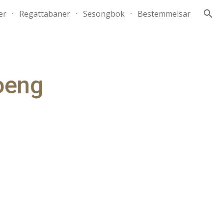
er
Regattabaner
Sesongbok
Bestemmelsar
ion
poeng