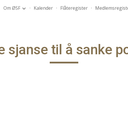
Om ØSF
Kalender
Flåteregister
Medlemsregist
ip to main content
Skip to navigat
e sjanse til å sanke 