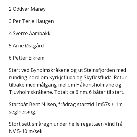
2 Oddvar Marøy
3 Per Terje Haugen
4 Sverre Aambakk
5 Arne Østgård
6 Petter Eikrem
Start ved Byholmskråkene og ut Steinsfjorden med
runding nord om Kyrkjefluda og Skyflesfluda. Retur
tilbake med målgang mellom Håkonsholmane og
Tjuvholmskråkene. Totalt ca 6 nm. 6 båtar til start.
Startbåt Bent Nilsen, frådrag starttid 1m57s + 1m
seglheising.
Stort sett småregn under heile regattaen.Vind frå
NV 5-10 m/sek